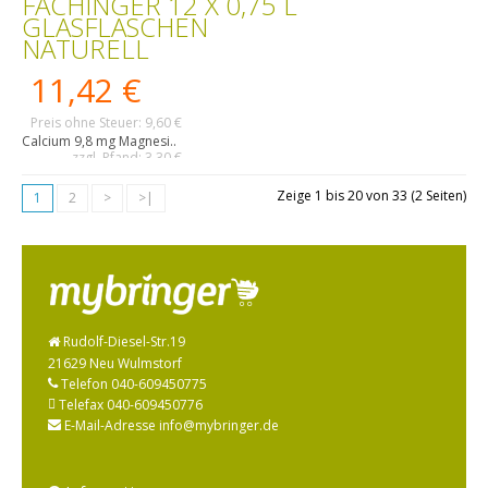
FACHINGER 12 X 0,75 L
GLASFLASCHEN
NATURELL
11,42 €
Preis ohne Steuer: 9,60 €
Calcium 9,8 mg Magnesi..
zzgl. Pfand: 3,30 €
Zeige 1 bis 20 von 33 (2 Seiten)
1
2
>
>|
Rudolf-Diesel-Str.19
21629 Neu Wulmstorf
Telefon 040-609450775
Telefax 040-609450776
E-Mail-Adresse info@mybringer.de