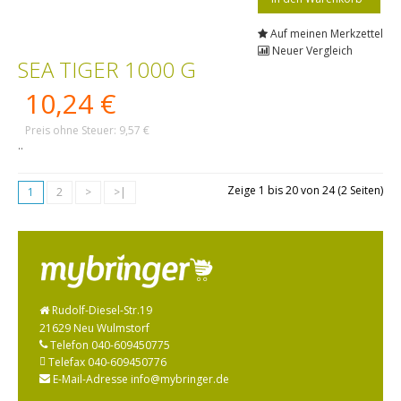
Auf meinen Merkzettel
Neuer Vergleich
SEA TIGER 1000 G
10,24 €
Preis ohne Steuer: 9,57 €
..
Zeige 1 bis 20 von 24 (2 Seiten)
1
2
>
>|
Rudolf-Diesel-Str.19
21629 Neu Wulmstorf
Telefon 040-609450775
Telefax 040-609450776
E-Mail-Adresse info@mybringer.de